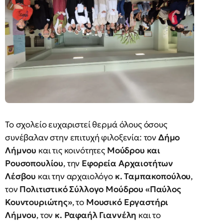
Το σχολείο ευχαριστεί θερμά όλους όσους
συνέβαλαν στην επιτυχή φιλοξενία: τον
Δήμο
Λήμνου
και τις κοινότητες
Μούδρου και
Ρουσοπουλίου
, την
Εφορεία Αρχαιοτήτων
Λέσβου
και την αρχαιολόγο
κ. Ταμπακοπούλου
,
τον
Πολιτιστικό Σύλλογο Μούδρου «Παύλος
Κουντουριώτης»
, το
Μουσικό Εργαστήρι
Λήμνου
, τον
κ. Ραφαήλ Γιαννέλη
και το