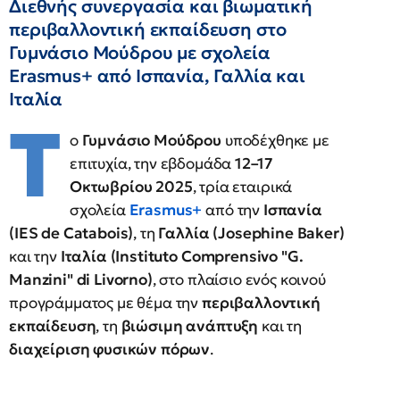
Διεθνής συνεργασία και βιωματική
περιβαλλοντική εκπαίδευση στο
Γυμνάσιο Μούδρου με σχολεία
Erasmus+ από Ισπανία, Γαλλία και
Ιταλία
Τ
ο
Γυμνάσιο Μούδρου
υποδέχθηκε με
επιτυχία, την εβδομάδα
12–17
Οκτωβρίου 2025
, τρία εταιρικά
σχολεία
Erasmus+
από την
Ισπανία
(IES de Catabois)
, τη
Γαλλία (Josephine Baker)
και την
Ιταλία (Instituto Comprensivo "G.
Manzini" di Livorno)
, στο πλαίσιο ενός κοινού
προγράμματος με θέμα την
περιβαλλοντική
εκπαίδευση
, τη
βιώσιμη ανάπτυξη
και τη
διαχείριση φυσικών πόρων
.