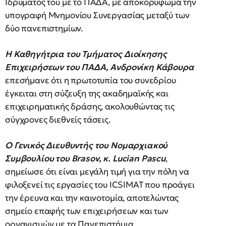
Ιδρύματός του με το ΠΑΔΑ, με αποκορύφωμα την
υπογραφή Μνημονίου Συνεργασίας μεταξύ των
δύο πανεπιστημίων.
Η Καθηγήτρια του Τμήματος Διοίκησης
Επιχειρήσεων του ΠΑΔΑ, Ανδρονίκη Κάβουρα
επεσήμανε ότι η πρωτοτυπία του συνεδρίου
έγκειται στη σύζευξη της ακαδημαϊκής και
επιχειρηματικής δράσης, ακολουθώντας τις
σύγχρονες διεθνείς τάσεις.
Ο Γενικός Διευθυντής του Νομαρχιακού
Συμβουλίου του
Brasov
, κ.
Lucian
Pascu
,
σημείωσε ότι είναι μεγάλη τιμή για την πόλη να
φιλοξενεί τις εργασίες του ICSIMAT που προάγει
την έρευνα και την καινοτομία, αποτελώντας
σημείο επαφής των επιχειρήσεων και των
οργανισμών με τα Πανεπιστήμια.