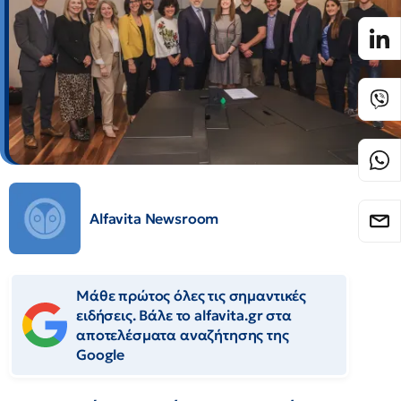
Alfavita Newsroom
Μάθε πρώτος όλες τις σημαντικές
ειδήσεις. Βάλε το alfavita.gr στα
αποτελέσματα αναζήτησης της
Google