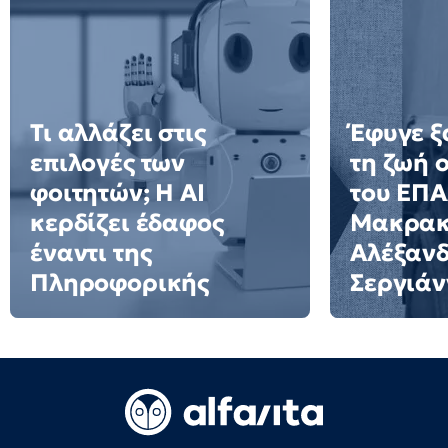
Τι αλλάζει στις
Έφυγε ξ
επιλογές των
τη ζωή 
φοιτητών; Η AI
του ΕΠ
κερδίζει έδαφος
Μακρακ
έναντι της
Αλέξαν
Πληροφορικής
Σεργιάν