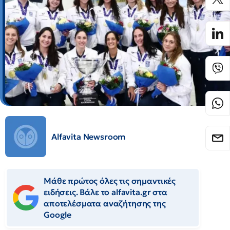
Alfavita Newsroom
Μάθε πρώτος όλες τις σημαντικές
ειδήσεις. Βάλε το alfavita.gr στα
αποτελέσματα αναζήτησης της
Google