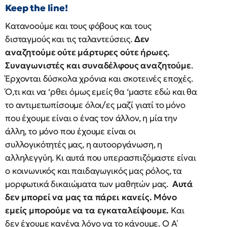
Keep the line!
Κατανοούμε και τους φόβους και τους
δισταγμούς και τις ταλαντεύσεις.
Δεν
αναζητούμε ούτε μάρτυρες ούτε ήρωες.
Συναγωνιστές και συναδέλφους αναζητούμε
.
Έρχονται δύσκολα χρόνια και σκοτεινές εποχές.
Ό,τι και να ‘ρθει όμως εμείς θα ‘μαστε εδώ και θα
το αντιμετωπίσουμε όλοι/ες μαζί γιατί το μόνο
που έχουμε είναι ο ένας τον άλλον, η μία την
άλλη, το μόνο που έχουμε είναι οι
συλλογικότητές μας, η αυτοοργάνωση, η
αλληλεγγύη. Κι αυτά που υπερασπιζόμαστε είναι
ο κοινωνικός και παιδαγωγικός μας ρόλος, τα
μορφωτικά δικαιώματα των μαθητών μας.
Αυτά
δεν μπορεί να μας τα πάρει κανείς. Μόνο
εμείς μπορούμε να τα εγκαταλείψουμε.
Και
δεν έχουμε κανένα λόγο να το κάνουμε. Ο Α΄