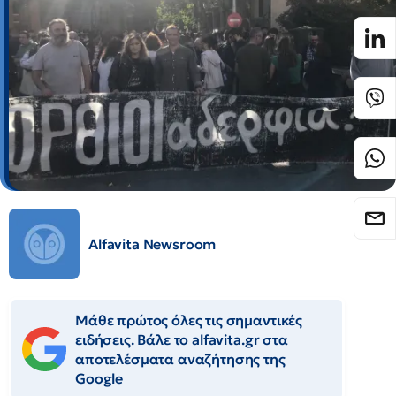
Alfavita Newsroom
Μάθε πρώτος όλες τις σημαντικές
ειδήσεις. Βάλε το alfavita.gr στα
αποτελέσματα αναζήτησης της
Google