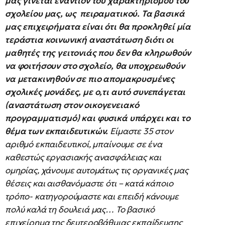
μας γίνεται εναντίον του χαρακτηρισμού του
σχολείου μας, ως πειραματικού. Τα βασικά
μας επιχειρήματα είναι ότι θα προκληθεί μία
τεράστια κοινωνική αναστάτωση διότι οι
μαθητές της γειτονιάς που δεν θα κληρωθούν
να φοιτήσουν στο σχολείο, θα υποχρεωθούν
να μετακινηθούν σε πιο απομακρυσμένες
σχολικές μονάδες, με ο,τι αυτό συνεπάγεται
(αναστάτωση στον οικογενειακό
προγραμματισμό) και φυσικά υπάρχει και το
θέμα των εκπαιδευτικών.
Είμαστε 35 στον
αριθμό εκπαιδευτικοί, μπαίνουμε σε ένα
καθεστώς εργασιακής ανασφάλειας και
ομηρίας, χάνουμε αυτομάτως τις οργανικές μας
θέσεις και αισθανόμαστε ότι – κατά κάποιο
τρόπο- κατηγορούμαστε και επειδή κάνουμε
πολύ καλά τη δουλειά μας… Το βασικό
επιχείρημα της δευτεροβάθμιας εκπαίδευσης