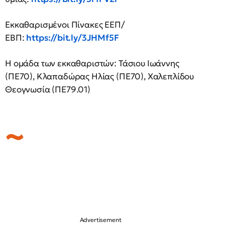
Εκκαθαρισμένοι Πίνακες ΕΕΠ/
ΕΒΠ:
https://bit.ly/3JHMf5F
Η ομάδα των εκκαθαριστών: Τάσιου Ιωάννης
(ΠΕ70), Κλαπαδώρας Ηλίας (ΠΕ70), Χαλεπλίδου
Θεογνωσία (ΠΕ79.01)