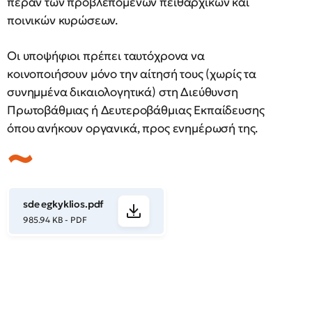
πέραν των προβλεπόμενων πειθαρχικών και
ποινικών κυρώσεων.
Οι υποψήφιοι πρέπει ταυτόχρονα να
κοινοποιήσουν μόνο την αίτησή τους (χωρίς τα
συνημμένα δικαιολογητικά) στη Διεύθυνση
Πρωτοβάθμιας ή Δευτεροβάθμιας Εκπαίδευσης
όπου ανήκουν οργανικά, προς ενημέρωσή της.
sde egkyklios.pdf
985.94 KB - PDF