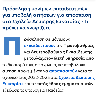
Πρόσκληση μονίμων εκπαιδευτικών
για υποβολή αιτήσεων για απόσπαση
στα Σχολεία Δεύτερης Ευκαιρίας - Τι
πρέπει να γνωρίζετε
Π
ρόσκληση
σε
μόνιμους
εκπαιδευτικούς
της
Πρωτοβάθμιας
και
Δευτεροβάθμιας Εκπαίδευσης
,
με τουλάχιστον
διετή υπηρεσία
από
το διορισμό τους σε σχολεία, να υποβάλουν
αίτηση
προκειμένου να
αποσπαστούν
κατά το
σχολικό έτος 2022-2023 στα
Σχολεία Δεύτερης
Ευκαιρίας
και τα
εκτός έδρας τμήματα αυτών
,
εξέδωσε το υπουργείο Παιδείας.