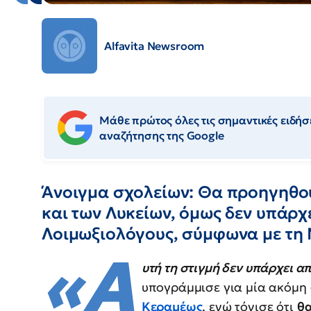
Alfavita Newsroom
Μάθε πρώτος όλες τις σημαντικές ειδήσε
αναζήτησης της Google
Άνοιγμα σχολείων: Θα προηγηθού
και των Λυκείων, όμως δεν υπάρχ
Λοιμωξιολόγους, σύμφωνα με τη
«Α
υτή τη στιγμή δεν υπάρχει α
υπογράμμισε για μία ακόμη
Κεραμέως
, ενώ τόνισε ότι
θ