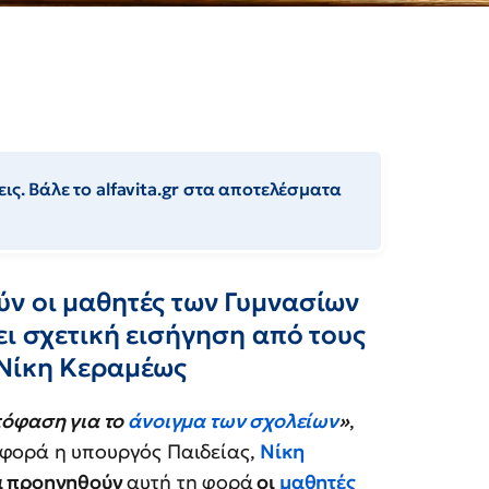
ις. Βάλε το alfavita.gr στα αποτελέσματα
ν οι μαθητές των Γυμνασίων
ει σχετική εισήγηση από τους
 Νίκη Κεραμέως
πόφαση για το
άνοιγμα των σχολείων
»
,
 φορά η υπουργός Παιδείας,
Νίκη
α προηγηθούν
αυτή τη φορά
οι
μαθητές