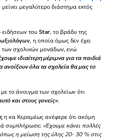
ν μείνει μεγαλύτερο διάστημα εκτός
ο ειδήσεων του
Star
, το βράδυ της
μωξιολόγων
, η οποία όμως δεν έχει
α των σχολικών μονάδων, ενώ
έχουμε ιδιαίτερη μέριμνα για τα παιδιά
α ανοίξουν όλα τα σχολεία θα μας το
με το άνοιγμα των σχολείων ότι
αυτό και στους γονείς»
.
ς
η κα Κεραμέως ανέφερε ότι ακόμη
λά συμπλήρωσε:
«Έχουμε κάνει πολλές
όπως η μείωση της ύλης 20- 30 % στις