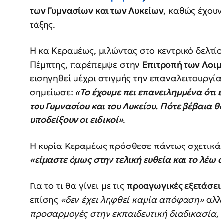
των Γυμνασίων και των Λυκείων
, καθώς έχου
τάξης.
Η κα Κεραμέως, μιλώντας στο κεντρικό δελτί
Πέμπτης, παρέπεμψε στην
Επιτροπή των Λοι
εισηγηθεί μέχρι στιγμής την επαναλειτουργί
σημείωσε:
«Το έχουμε πει επανειλημμένα ότι 
του Γυμνασίου και του Λυκείου. Πότε βέβαια θ
υποδείξουν οι ειδικοί»
.
Η κυρία Κεραμέως πρόσθεσε πάντως σχετικά 
«είμαστε όμως στην τελική ευθεία και το λέω 
Για το τι θα γίνει με τις
προαγωγικές εξετάσει
επίσης
«δεν έχει ληφθεί καμία απόφαση»
αλ
προσαρμογές στην εκπαιδευτική διαδικασία, 