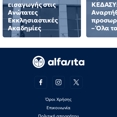
εισαγωγής στις
ΚΕΔΑΣΥ
Ανώτατες
Αναρτήθ
Εκκλησιαστικές
προσωρι
Ακαδημίες
– Όλα τ
Όροι Χρήσης
Επικοινωνία
Πολιτική απορρήτου