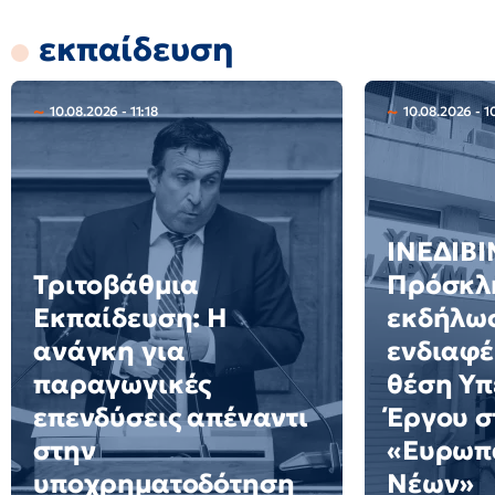
εκπαίδευση
10.08.2026 - 11:18
10.08.2026 - 1
ΙΝΕΔΙΒΙ
Τριτοβάθμια
Πρόσκλ
Εκπαίδευση: Η
εκδήλω
ανάγκη για
ενδιαφέ
παραγωγικές
θέση Υ
επενδύσεις απέναντι
Έργου σ
στην
«Ευρωπ
υποχρηματοδότηση
Νέων»