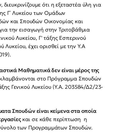
 διευκρινίζουμε ότι η εξεταστέα ύλη για
ης Γ΄ Λυκείου των Ομάδων
ών και Σπουδών Οικονομίας και
για την εισαγωγή στην Τριτοβάθμια
νικού Λυκείου, Γ' τάξης Εσπερινού
ύ Λυκείου, έχει ορισθεί με την Υ.Α
19).
χαστικά Μαθηματικά δεν είναι μέρος της
εριλαμβάνονται στο Πρόγραμμα Σπουδών
ης Γενικού Λυκείου (Υ.Α. 203584/Δ2/23-
τα Σπουδών είναι κείμενα στα οποία
ξεργασίες
και σε κάθε περίπτωση η
οσύνολο των Προγραμμάτων Σπουδών.