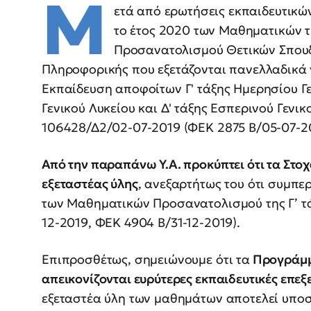
Μ
ετά από ερωτήσεις εκπαιδευτικών,
το έτος 2020 των Μαθηματικών τ
Προσανατολισμού Θετικών Σπουδ
Πληροφορικής που εξετάζονται πανελλαδικά 
Εκπαίδευση αποφοίτων Γ' τάξης Ημερησίου Γε
Γενικού Λυκείου και Δ' τάξης Εσπερινού Γενικο
106428/Δ2/02-07-2019 (ΦΕΚ 2875 Β/05-07-20
Από την παραπάνω Υ.Α. προκύπτει ότι τα Στο
εξεταστέας ύλης
, ανεξαρτήτως του ότι συμπ
των Μαθηματικών Προσανατολισμού της Γ’ τάξ
12-2019, ΦΕΚ 4904 Β/31-12-2019).
Επιπροσθέτως, σημειώνουμε ότι τα
Προγράμμα
απεικονίζονται ευρύτερες εκπαιδευτικές επε
εξεταστέα ύλη των μαθημάτων αποτελεί υπ