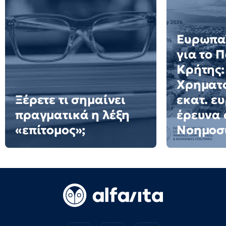
Ευρωπαϊ
για το 
Κρήτης:
Χρηματο
Ξέρετε τι σημαίνει
εκατ. ε
πραγματικά η λέξη
έρευνα 
«επίτομος»;
Νοημοσ