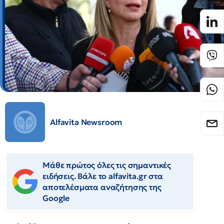
Alfavita Newsroom
Μάθε πρώτος όλες τις σημαντικές
ειδήσεις. Βάλε το alfavita.gr στα
αποτελέσματα αναζήτησης της
Google