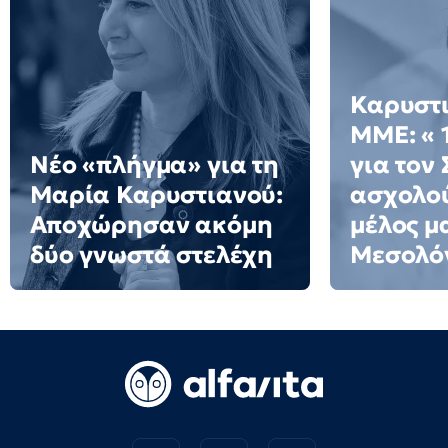
Καρυστι
ΜΜΕ: « 
Νέο «πλήγμα» για τη
για τον
Μαρία Καρυστιανού:
ασχολού
Αποχώρησαν ακόμη
μέλος μ
δύο γνωστά στελέχη
Μεσολό