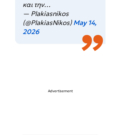
και την…
— Plakiasnikos
(@PlakiasNikos)
May 14,
2026