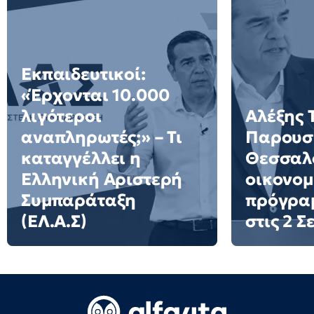
Εκπαιδευτικοί:
«Έρχονται 10.000
λιγότεροι
Αλέξης 
αναπληρωτές;» – Τι
Παρουσι
καταγγέλλει η
Θεσσαλο
Ελληνική Αριστερή
οικονομ
Συμπαράταξη
πρόγρα
(ΕΛ.Α.Σ)
στις 2 