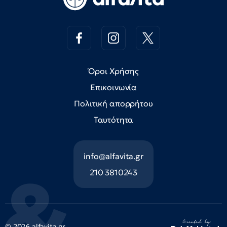
Όροι Χρήσης
Επικοινωνία
Πολιτική απορρήτου
Ταυτότητα
info@alfavita.gr
210 3810243
© 2026 alfavita.gr