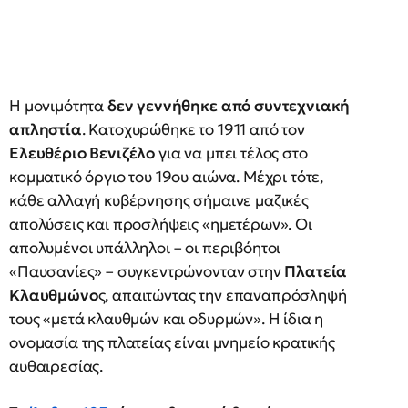
Η μονιμότητα
δεν γεννήθηκε από συντεχνιακή
απληστία
. Κατοχυρώθηκε το 1911 από τον
Ελευθέριο Βενιζέλο
για να μπει τέλος στο
κομματικό όργιο του 19ου αιώνα. Μέχρι τότε,
κάθε αλλαγή κυβέρνησης σήμαινε μαζικές
απολύσεις και προσλήψεις «ημετέρων». Οι
απολυμένοι υπάλληλοι – οι περιβόητοι
«Παυσανίες» – συγκεντρώνονταν στην
Πλατεία
Κλαυθμώνο
ς, απαιτώντας την επαναπρόσληψή
τους «μετά κλαυθμών και οδυρμών». Η ίδια η
ονομασία της πλατείας είναι μνημείο κρατικής
αυθαιρεσίας.