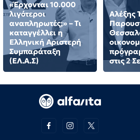
«Έρχονται 10.000
λιγότεροι
Αλέξης 
αναπληρωτές;» – Τι
Παρουσι
καταγγέλλει η
Θεσσαλο
Ελληνική Αριστερή
οικονομ
Συμπαράταξη
πρόγρα
(ΕΛ.Α.Σ)
στις 2 