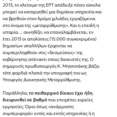
2013, το κλείσιμο της ΕΡΤ απέδειξε πόσο εύκολα
μπορεί να καταργηθεί μια δημόσια υπηρεσία και
να βρεθούν στον δρόμο χιλιάδες εργαζόμενοι
στο όνομα της «μεταρρύθμισης». Και η επειδή η
ιστορία… συνηθίζει να επαναλαμβάνεται, εν
έτει 2013 οι απολύσεις (15.000 συγκεκριμένα)
δημοσίων υπαλλήλων έρχονται να
συμπεριληφθούν στις «δεσμεύσεις» της
κυβέρνησης απέναντι στους δανειστές της. Ο
σημερινός πρωθυπουργός Κ. Μητσοτάκης βάζει
τότε φαρδιά πλατιά την υπογραφή του ως
Υπουργός Διοικητικής Μεταρρύθμισης.
Παράλληλα,
το πειθαρχικό δίκαιο έχει ήδη
διευρυνθεί σε βαθμό
που επιτρέπει ευρείες
ερμηνείες. Όροι όπως «ανάρμοστη
συμπεριφορά» εντός και εκτός υπηρεσίας ή η