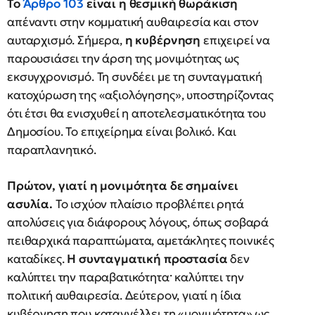
Το
Άρθρο 103
είναι η θεσμική θωράκιση
απέναντι στην κομματική αυθαιρεσία και στον
αυταρχισμό. Σήμερα,
η κυβέρνηση
επιχειρεί να
παρουσιάσει την άρση της μονιμότητας ως
εκσυγχρονισμό. Τη συνδέει με τη συνταγματική
κατοχύρωση της «αξιολόγησης», υποστηρίζοντας
ότι έτσι θα ενισχυθεί η αποτελεσματικότητα του
Δημοσίου. Το επιχείρημα είναι βολικό. Και
παραπλανητικό.
Πρώτον, γιατί η μονιμότητα δε σημαίνει
ασυλία.
Το ισχύον πλαίσιο προβλέπει ρητά
απολύσεις για διάφορους λόγους, όπως σοβαρά
πειθαρχικά παραπτώματα, αμετάκλητες ποινικές
καταδίκες.
Η συνταγματική προστασία
δεν
καλύπτει την παραβατικότητα· καλύπτει την
πολιτική αυθαιρεσία. Δεύτερον, γιατί η ίδια
κυβέρνηση που καταγγέλλει τη «μονιμότητα» ως