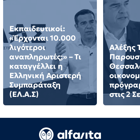
Εκπαιδευτικοί:
«Έρχονται 10.000
λιγότεροι
Αλέξης 
αναπληρωτές;» – Τι
Παρουσι
καταγγέλλει η
Θεσσαλο
Ελληνική Αριστερή
οικονομ
Συμπαράταξη
πρόγρα
(ΕΛ.Α.Σ)
στις 2 