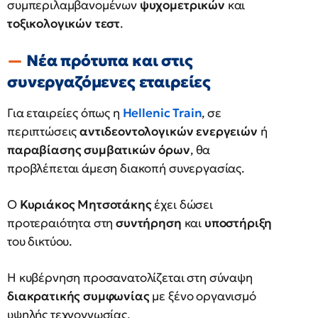
συμπεριλαμβανομένων
ψυχομετρικών
και
τοξικολογικών τεστ
.
Νέα πρότυπα και στις
συνεργαζόμενες εταιρείες
Για εταιρείες όπως η
Hellenic Train
, σε
περιπτώσεις
αντιδεοντολογικών ενεργειών
ή
παραβίασης συμβατικών όρων
, θα
προβλέπεται άμεση διακοπή συνεργασίας.
Ο
Κυριάκος Μητσοτάκης
έχει δώσει
προτεραιότητα στη
συντήρηση
και
υποστήριξη
του δικτύου.
Η κυβέρνηση προσανατολίζεται στη σύναψη
διακρατικής συμφωνίας
με ξένο οργανισμό
υψηλής τεχνογνωσίας.