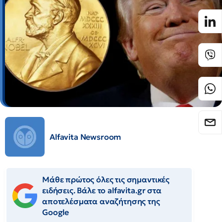
Alfavita Newsroom
Μάθε πρώτος όλες τις σημαντικές
ειδήσεις. Βάλε το alfavita.gr στα
αποτελέσματα αναζήτησης της
Google