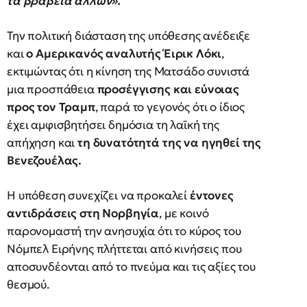
τα βραβεία άλλων».
Την πολιτική διάσταση της υπόθεσης ανέδειξε
και
ο Αμερικανός αναλυτής Έιρικ Λόκι
,
εκτιμώντας ότι η κίνηση της Ματσάδο συνιστά
μια προσπάθεια
προσέγγισης και εύνοιας
προς τον Τραμπ
, παρά το γεγονός ότι ο ίδιος
έχει αμφισβητήσει δημόσια τη λαϊκή της
απήχηση και
τη δυνατότητά της να ηγηθεί της
Βενεζουέλας.
Η υπόθεση συνεχίζει να προκαλεί
έντονες
αντιδράσεις στη Νορβηγία
, με κοινό
παρονομαστή την ανησυχία ότι το κύρος του
Νόμπελ Ειρήνης πλήττεται από κινήσεις που
αποσυνδέονται από το πνεύμα και τις αξίες του
θεσμού.