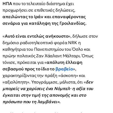
ΗΠΑ
που το τελευταίο διάστημα έχει
προχωρήσει σε επιθετικές δηλώσεις,
απειλώντας το Ιράν και επαναφέροντας
σενάρια για κατάληψη της Γροιλανδίας.
«
Αυτό είναι εντελώς ανήκουστο
», δήλωσε στον
δημόσιο ραδιοτηλεοπτικό φορέα NRK η
καθηγήτρια του Πανεπιστημίου του Όσλο και
πρώην πολιτικός Ζαν Χάαλαντ Μάλταρι. Όπως
τόνισε, πρόκειται για «
απόλυτη έλλειψη
σεβασμού προς το ίδιο το
βραβείο
»,
χαρακτηρίζοντας την πράξη «άσκοπη» και
«αξιολύπητη». Υπογράμμισε, μάλιστα, ότι «
δεν
μπορείς να χαρίσεις ένα Νόμπελ· η αξία του
έγκειται στην τιμή της απονομής και στο
πρόσωπο που τη λαμβάνει».