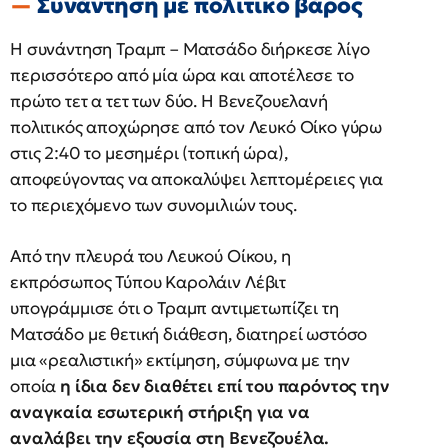
Συνάντηση με πολιτικό βάρος
Η συνάντηση Τραμπ – Ματσάδο διήρκεσε λίγο
περισσότερο από μία ώρα και αποτέλεσε το
πρώτο τετ α τετ των δύο. Η Βενεζουελανή
πολιτικός αποχώρησε από τον Λευκό Οίκο γύρω
στις 2:40 το μεσημέρι (τοπική ώρα),
αποφεύγοντας να αποκαλύψει λεπτομέρειες για
το περιεχόμενο των συνομιλιών τους.
Από την πλευρά του Λευκού Οίκου, η
εκπρόσωπος Τύπου Καρολάιν Λέβιτ
υπογράμμισε ότι ο Τραμπ αντιμετωπίζει τη
Ματσάδο με θετική διάθεση, διατηρεί ωστόσο
μια «ρεαλιστική» εκτίμηση, σύμφωνα με την
οποία
η ίδια δεν διαθέτει επί του παρόντος την
αναγκαία εσωτερική στήριξη για να
αναλάβει την εξουσία στη Βενεζουέλα.