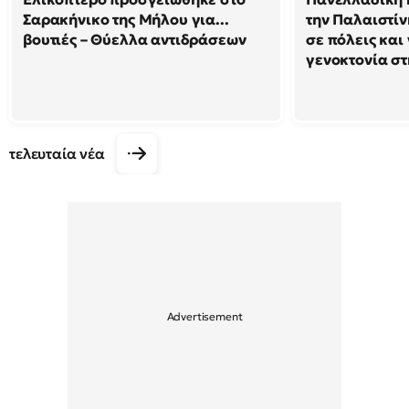
Σαρακήνικο της Μήλου για...
την Παλαιστίν
βουτιές – Θύελλα αντιδράσεων
σε πόλεις και
γενοκτονία στ
τελευταία νέα