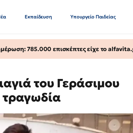
Νέα
Εκπαίδευση
Υπουργείο Παιδείας
 Εκπαιδευτικών
Μεταπτυχιακά
Πολιτική
Κόσμος
- Απαντήσεις
έρωση: 785.000 επισκέπτες είχε το alfavita.
γιαγιά του Γεράσιμου
ν τραγωδία