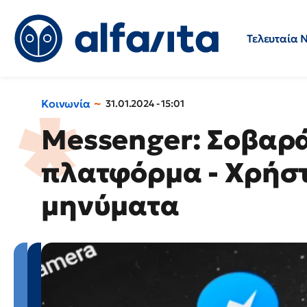
Τελευταία 
Προσλήψεις
Ερωτήσεις 
Κοινωνία
31.01.2024 - 15:01
Messenger: Σοβαρ
πλατφόρμα - Χρήσ
μηνύματα