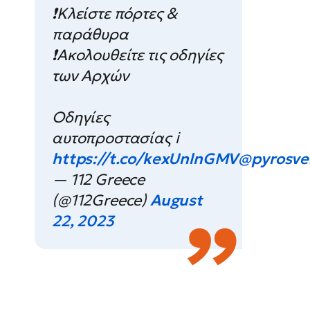
❗️Κλείστε πόρτες &
παράθυρα
❗Ακολουθείτε τις οδηγίες
των Αρχών
Οδηγίες
αυτοπροστασίας ℹ️
https://t.co/kexUnlnGMV
@pyrosves
— 112 Greece
(@112Greece)
August
22, 2023