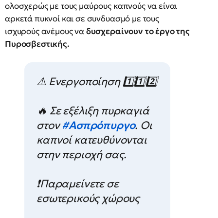
ολοσχερώς με τους μαύρους καπνούς να είναι
αρκετά πυκνοί και σε συνδυασμό με τους
ισχυρούς ανέμους να
δυσχεραίνουν το έργο της
Πυροσβεστικής.
⚠️ Ενεργοποίηση 1️⃣1️⃣2️⃣
🔥 Σε εξέλιξη πυρκαγιά
στον
#Ασπρόπυργο
. Οι
καπνοί κατευθύνονται
στην περιοχή σας.
❗️Παραμείνετε σε
εσωτερικούς χώρους