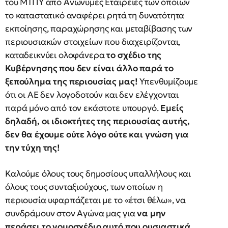
του ΜΤΠΥ από Ανώνυμες Εταιρείες των οποίων
το καταστατικό αναφέρει ρητά τη δυνατότητα
εκποίησης, παραχώρησης και μεταβίβασης των
περιουσιακών στοιχείων που διαχειρίζονται,
καταδεικνύει ολοφάνερα
το σχέδιο της
Κυβέρνησης που δεν είναι άλλο παρά το
ξεπούλημα της περιουσίας μας!
Υπενθυμίζουμε
ότι οι ΑΕ δεν λογοδοτούν και δεν ελέγχονται
παρά μόνο από τον εκάστοτε υπουργό.
Εμείς
δηλαδή, οι ιδιοκτήτες της περιουσίας αυτής,
δεν θα έχουμε ούτε λόγο ούτε και γνώση για
την τύχη της!
Καλούμε όλους τους δημοσίους υπαλλήλους και
όλους τους συνταξιούχους, των οποίων η
περιουσία υφαρπάζεται με το «έτσι θέλω», να
συνδράμουν στον Αγώνα μας για
να μην
περάσει το νομοσχέδιο αυτό που ουσιαστικά