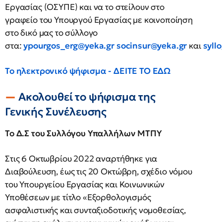
Εργασίας (ΟΣΥΠΕ) και να το στείλουν στο
γραφείο του Υπουργού Εργασίας με κοινοποίηση
στο δικό μας το σύλλογο
στα:
ypourgos_erg@yeka.gr
socinsur@yeka.gr
και
syll
Το ηλεκτρονικό ψήφισμα - ΔΕΙΤΕ ΤΟ ΕΔΩ
Ακολουθεί το ψήφισμα της
Γενικής Συνέλευσης
Το Δ.Σ του Συλλόγου Υπαλλήλων ΜΤΠΥ
Στις 6 Οκτωβρίου 2022 αναρτήθηκε για
Διαβούλευση, έως τις 20 Οκτώβρη, σχέδιο νόμου
του Υπουργείου Εργασίας και Κοινωνικών
Υποθέσεων με τίτλο «Εξορθολογισμός
ασφαλιστικής και συνταξιοδοτικής νομοθεσίας,