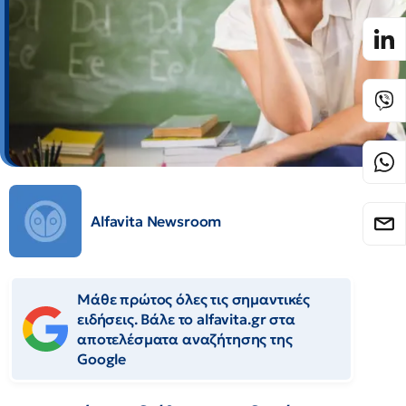
Alfavita Newsroom
Μάθε πρώτος όλες τις σημαντικές
ειδήσεις. Βάλε το alfavita.gr στα
αποτελέσματα αναζήτησης της
Google