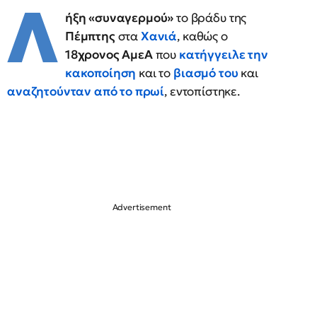
Λ
ήξη «συναγερμού»
το βράδυ της
Πέμπτης
στα
Χανιά
, καθώς ο
18χρονος ΑμεΑ
που
κατήγγειλε την
κακοποίηση
και το
βιασμό του
και
αναζητούνταν από το πρωί
, εντοπίστηκε.