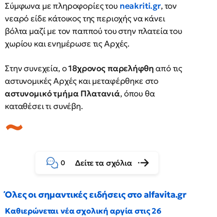
Σύμφωνα με πληροφορίες του
neakriti.gr
, τον
νεαρό είδε κάτοικος της περιοχής να κάνει
βόλτα μαζί με τον παππού του στην πλατεία του
χωρίου και ενημέρωσε τις Αρχές.
Στην συνεχεία, ο
18χρονος παρελήφθη
από τις
αστυνομικές Αρχές και μεταφέρθηκε στο
αστυνομικό τμήμα Πλατανιά
, όπου θα
καταθέσει τι συνέβη.
Δείτε τα σχόλια
0
Όλες οι σημαντικές ειδήσεις στο alfavita.gr
Καθιερώνεται νέα σχολική αργία στις 26