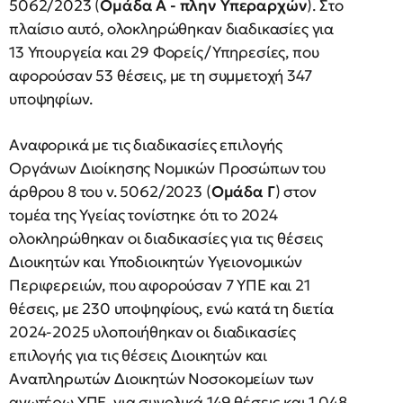
5062/2023 (
Ομάδα Α - πλην Υπεραρχών
). Στο
πλαίσιο αυτό, ολοκληρώθηκαν διαδικασίες για
13 Υπουργεία και 29 Φορείς/Υπηρεσίες, που
αφορούσαν 53 θέσεις, με τη συμμετοχή 347
υποψηφίων.
Αναφορικά με τις διαδικασίες επιλογής
Οργάνων Διοίκησης Νομικών Προσώπων του
άρθρου 8 του ν. 5062/2023 (
Ομάδα Γ
) στον
τομέα της Υγείας τονίστηκε ότι το 2024
ολοκληρώθηκαν οι διαδικασίες για τις θέσεις
Διοικητών και Υποδιοικητών Υγειονομικών
Περιφερειών, που αφορούσαν 7 ΥΠΕ και 21
θέσεις, με 230 υποψηφίους, ενώ κατά τη διετία
2024-2025 υλοποιήθηκαν οι διαδικασίες
επιλογής για τις θέσεις Διοικητών και
Αναπληρωτών Διοικητών Νοσοκομείων των
ανωτέρω ΥΠΕ, για συνολικά 149 θέσεις και 1.048