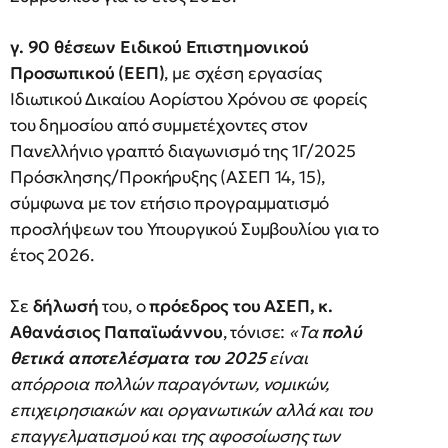
γ. 90 θέσεων Ειδικού Επιστημονικού
Προσωπικού (ΕΕΠ)
, με σχέση εργασίας
Ιδιωτικού Δικαίου Αορίστου Χρόνου σε φορείς
του δημοσίου από συμμετέχοντες στον
Πανελλήνιο γραπτό διαγωνισμό της 1Γ/2025
Πρόσκλησης/Προκήρυξης (ΑΣΕΠ 14, 15),
σύμφωνα με τον ετήσιο προγραμματισμό
προσλήψεων του Υπουργικού Συμβουλίου για το
έτος 2026.
Σε
δήλωσή
του, ο
πρόεδρος του ΑΣΕΠ, κ.
Αθανάσιος Παπαϊωάννου
, τόνισε:
«Tα
πολύ
θετικά αποτελέσματα του 2025
είναι
απόρροια πολλών παραγόντων, νομικών,
επιχειρησιακών και οργανωτικών αλλά και του
επαγγελματισμού και της αφοσοίωσης των