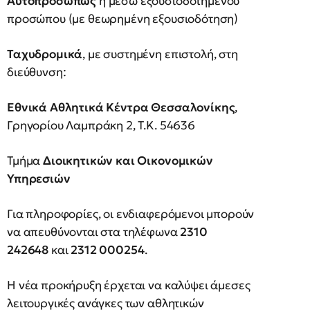
Αυτοπροσώπως
ή μέσω εξουσιοδοτημένου
προσώπου (με θεωρημένη εξουσιοδότηση)
Ταχυδρομικά
, με συστημένη επιστολή, στη
διεύθυνση:
Εθνικά Αθλητικά Κέντρα Θεσσαλονίκης
,
Γρηγορίου Λαμπράκη 2, Τ.Κ. 54636
Τμήμα
Διοικητικών και Οικονομικών
Υπηρεσιών
Για πληροφορίες, οι ενδιαφερόμενοι μπορούν
να απευθύνονται στα τηλέφωνα
2310
242648
και
2312 000254
.
Η νέα προκήρυξη έρχεται να καλύψει άμεσες
λειτουργικές ανάγκες των αθλητικών