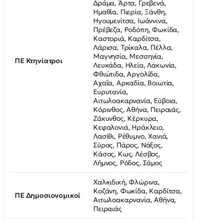
Δράμα, Άρτα, Γρεβενά,
Ημαθία, Πιερία, Ξάνθη,
Ηγουμενίτσα, Ιωάννινα,
Πρέβεζα, Ροδόπη, Φωκίδα,
Καστοριά, Καρδίτσα,
Λάρισα, Τρίκαλα, Πέλλα,
Μαγνησία, Μεσσηνία,
ΠΕ Κτηνίατροι
Λευκάδα, Ηλεία, Λακωνία,
Φθιώτιδα, Αργολίδα,
Αχαΐα, Αρκαδία, Βοιωτία,
Ευρυτανία,
Αιτωλοακαρνανία, Εύβοια,
Κόρινθος, Αθήνα, Πειραιάς,
Ζάκυνθος, Κέρκυρα,
Κεφαλονιά, Ηράκλειο,
Λασίθι, Ρέθυμνο, Χανιά,
Σύρος, Πάρος, Νάξος,
Κάσος, Κως, Λέσβος,
Λήμνος, Ρόδος, Σάμος
Χαλκιδική, Φλώρινα,
Κοζάνη, Φωκίδα, Καρδίτσα,
ΠΕ Δημοσιονομικοί
Αιτωλοακαρνανία, Αθήνα,
Πειραιάς