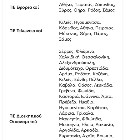
Αθήνα, Πειραιάς, Ζάκυνθος,
ΠΕ Εφοριακοί
Σύρος, Θήρα, Ρόδος, Σάμος
Κιλκίς, Ηγουμενίτσα,
Κόρινθος, Αθήνα, Πειραιάς,
ΠΕ Τελωνειακοί
Μύκονος, Θήρα, Πάρος,
Σάμος
Σέρρες, Φλώρινα,
Χαλκιδική, Θεσσαλονίκη,
Αλεξανδρούπολη,
Διδυμότειχο, Ορεστιάδα,
Δράμα, Ροδόπη, Κοζάνη,
Κιλκίς, Ξάνθη, Πέλλα,
Καβάλα, Θάσος, Λευκάδα,
Γρεβενά, Φωκίδα,
Καστοριά, Ιωάννινα, Άρτα,
Πρέβεζα, Ημαθία,
Ηγουμενίτσα, Καρδίτσα,
Λάρισα, Τρίκαλα,
ΠΕ Διοικητικού
Μαγνησία, Φθιώτιδα,
Οικονομικού
Μεσσηνία, Ηλεία, Λακωνία,
Αργολίδα, Αρκαδία,
Ευρυτανία, Αχαΐα, Βοιωτία,