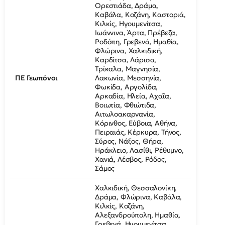
Ορεστιάδα, Δράμα,
Καβάλα, Κοζάνη, Καστοριά,
Κιλκίς, Ηγουμενίτσα,
Ιωάννινα, Άρτα, Πρέβεζα,
Ροδόπη, Γρεβενά, Ημαθία,
Φλώρινα, Χαλκιδική,
Καρδίτσα, Λάρισα,
Τρίκαλα, Μαγνησία,
ΠΕ Γεωπόνοι
Λακωνία, Μεσσηνία,
Φωκίδα, Αργολίδα,
Αρκαδία, Ηλεία, Αχαΐα,
Βοιωτία, Φθιώτιδα,
Αιτωλοακαρνανία,
Κόρινθος, Εύβοια, Αθήνα,
Πειραιάς, Κέρκυρα, Τήνος,
Σύρος, Νάξος, Θήρα,
Ηράκλειο, Λασίθι, Ρέθυμνο,
Χανιά, Λέσβος, Ρόδος,
Σάμος
Χαλκιδική, Θεσσαλονίκη,
Δράμα, Φλώρινα, Καβάλα,
Κιλκίς, Κοζάνη,
Αλεξανδρούπολη, Ημαθία,
Γρεβενά, Ηγουμενίτσα,