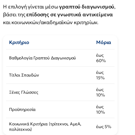
Η επιλογή γίνεται μέσω
γραπτού διαγωνισμού
,
βάσει της
επίδοσης σε γνωστικά αντικείμενα
και κοινωνικών/ακαδημαϊκών κριτηρίων.
Κριτήριο
Μόρια
έως
Βαθμολογία Γραπτού Διαγωνισμού
60%
έως
Τίτλοι Σπουδών
15%
έως
Ξένες Γλώσσες
10%
έως
Προϋπηρεσία
10%
Κοινωνικά Κριτήρια (τρίτεκνοι, ΑμεΑ,
έως 5%
πολύτεκνοι)