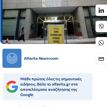
Alfavita Newsroom
Μάθε πρώτος όλες τις σημαντικές
ειδήσεις. Βάλε το alfavita.gr στα
αποτελέσματα αναζήτησης της
Google