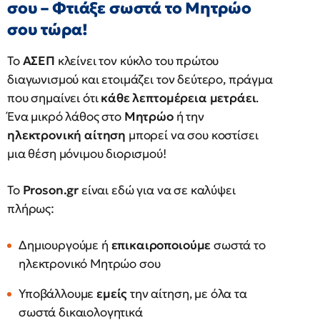
σου – Φτιάξε σωστά το Μητρώο
σου τώρα!
Το
ΑΣΕΠ
κλείνει τον κύκλο του πρώτου
διαγωνισμού και ετοιμάζει τον δεύτερο, πράγμα
που σημαίνει ότι
κάθε λεπτομέρεια μετράει
.
Ένα μικρό λάθος στο
Μητρώο
ή την
ηλεκτρονική αίτηση
μπορεί να σου κοστίσει
μια θέση μόνιμου διορισμού!
Το
Proson.gr
είναι εδώ για να σε καλύψει
πλήρως:
Δημιουργούμε ή
επικαιροποιούμε
σωστά το
ηλεκτρονικό Μητρώο σου
Υποβάλλουμε
εμείς
την αίτηση, με όλα τα
σωστά δικαιολογητικά