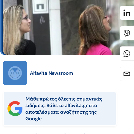
Alfavita Newsroom
Μάθε πρώτος όλες τις σημαντικές
ειδήσεις. Βάλε το alfavita.gr στα
αποτελέσματα αναζήτησης της
Google