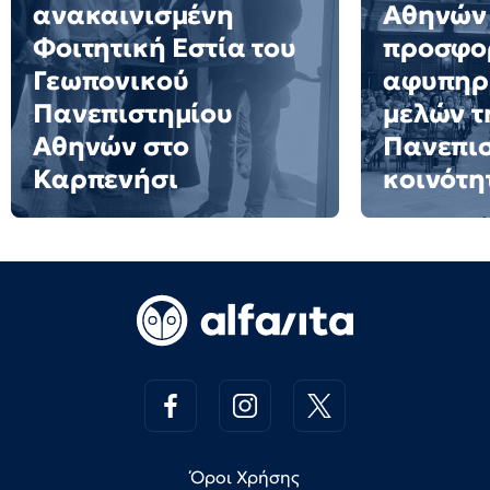
ανακαινισμένη
Αθηνών 
Φοιτητική Εστία του
προσφο
Γεωπονικού
αφυπηρ
Πανεπιστημίου
μελών τ
Αθηνών στο
Πανεπι
Καρπενήσι
κοινότη
Όροι Χρήσης