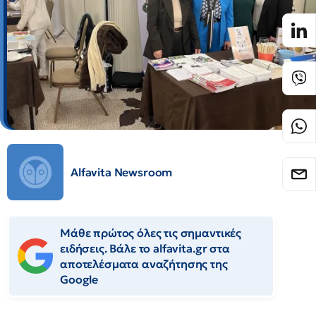
Alfavita Newsroom
Μάθε πρώτος όλες τις σημαντικές
ειδήσεις. Βάλε το alfavita.gr στα
αποτελέσματα αναζήτησης της
Google