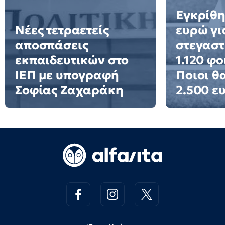
Εγκρίθη
Νέες τετραετείς
ευρώ γι
αποσπάσεις
στεγαστ
εκπαιδευτικών στο
1.120 φο
ΙΕΠ με υπογραφή
Ποιοι θ
Σοφίας Ζαχαράκη
2.500 ε