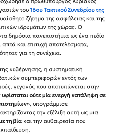
προχώρησε ο πρωθυπουργός Κυριάκος
γασιών του
16ου Τακτικού Συνεδρίου της
 ευαίσθητο ζήτημα της ασφάλειας και της
υτικών ιδρυμάτων της χώρας. Ο
α δημόσια πανεπιστήμια ως ένα πεδίο
ι απτά και επιτυχή αποτελέσματα,
τητας για τη συνέχεια.
της κυβέρνησης, η συστηματική
βατικών συμπεριφορών εντός των
ούς, γεγονός που αποτυπώνεται στην
 υφίσταται ούτε μία ενεργή κατάληψη σε
επιστημίων»
, υπογράμμισε
κτηρίζοντας την εξέλιξη αυτή ως μια
ε τη βία
και την αυθαιρεσία που
εκπαίδευση.