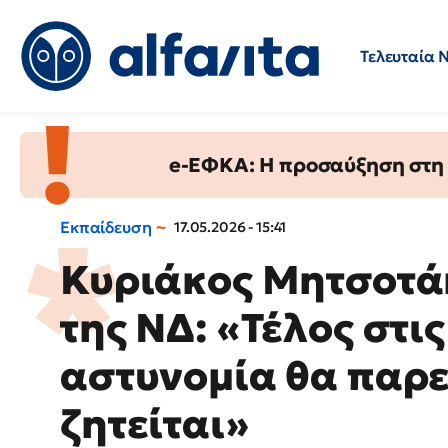
Τελευταία 
Προσλήψεις
Ερωτήσεις 
e-ΕΦΚΑ: Η προσαύξηση στη σ
Εκπαίδευση
17.05.2026 - 15:41
Κυριάκος Μητσοτάκ
της ΝΔ: «Τέλος στι
αστυνομία θα παρε
ζητείται»