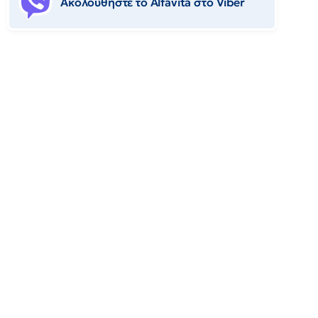
Ακολουθήστε το Αlfavita στο Viber