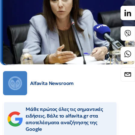
Alfavita Newsroom
Μάθε πρώτος όλες τις σημαντικές
ειδήσεις. Βάλε το alfavita.gr στα
αποτελέσματα αναζήτησης της
Google