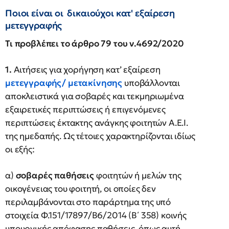
Ποιοι είναι οι δικαιούχοι κατ' εξαίρεση
μετεγγραφής
Τι προβλέπει το άρθρο 79 του ν.4692/2020
1.
Αιτήσεις για χορήγηση κατ’ εξαίρεση
μετεγγραφής/ μετακίνησης
υποβάλλονται
αποκλειστικά για σοβαρές και τεκμηριωμένα
εξαιρετικές περιπτώσεις ή επιγενόμενες
περιπτώσεις έκτακτης ανάγκης φοιτητών Α.Ε.Ι.
της ημεδαπής. Ως τέτοιες χαρακτηρίζονται ιδίως
οι εξής:
α)
σοβαρές παθήσεις
φοιτητών ή μελών της
οικογένειας του φοιτητή, οι οποίες δεν
περιλαμβάνονται στο παράρτημα της υπό
στοιχεία Φ.151/17897/Β6/2014 (Β΄ 358) κοινής
υπουργικής απόφασης παθήσεις, όπως αυτή