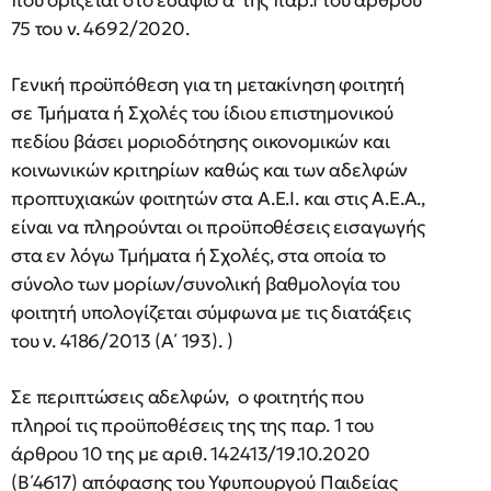
που ορίζεται στο εδάφιο α΄ της παρ.1 του άρθρου
75 του ν. 4692/2020.
Γενική προϋπόθεση για τη μετακίνηση φοιτητή
σε Τμήματα ή Σχολές του ίδιου επιστημονικού
πεδίου βάσει μοριοδότησης οικονομικών και
κοινωνικών κριτηρίων καθώς και των αδελφών
προπτυχιακών φοιτητών στα Α.Ε.Ι. και στις Α.Ε.Α.,
είναι να πληρούνται οι προϋποθέσεις εισαγωγής
στα εν λόγω Τμήματα ή Σχολές, στα οποία το
σύνολο των μορίων/συνολική βαθμολογία του
φοιτητή υπολογίζεται σύμφωνα με τις διατάξεις
του ν. 4186/2013 (Α΄ 193). )
Σε περιπτώσεις αδελφών, ο φοιτητής που
πληροί τις προϋποθέσεις της της παρ. 1 του
άρθρου 10 της με αριθ. 142413/19.10.2020
(Β΄4617) απόφασης του Υφυπουργού Παιδείας