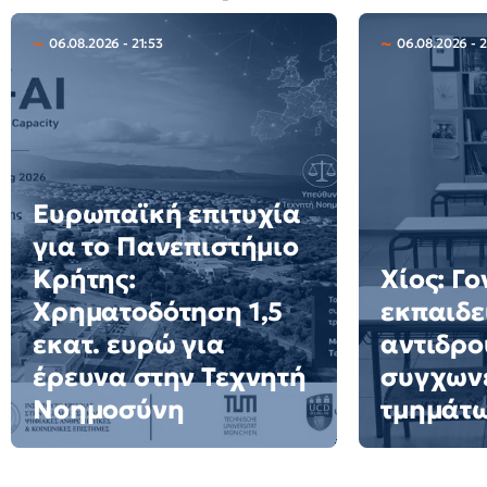
06.08.2026 - 21:53
06.08.2026 - 
Ευρωπαϊκή επιτυχία
για το Πανεπιστήμιο
Κρήτης:
Χίος: Γο
Χρηματοδότηση 1,5
εκπαιδε
εκατ. ευρώ για
αντιδρο
έρευνα στην Τεχνητή
συγχων
Νοημοσύνη
τμημάτ