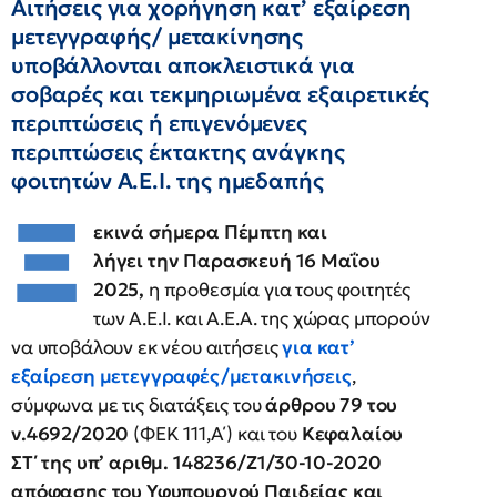
Αιτήσεις για χορήγηση κατ’ εξαίρεση
μετεγγραφής/ μετακίνησης
υποβάλλονται αποκλειστικά για
σοβαρές και τεκμηριωμένα εξαιρετικές
περιπτώσεις ή επιγενόμενες
περιπτώσεις έκτακτης ανάγκης
φοιτητών Α.Ε.Ι. της ημεδαπής
Ξ
εκινά σήμερα Πέμπτη και
λήγει την Παρασκευή 16 Μαΐου
2025,
η προθεσμία για τους φοιτητές
των Α.Ε.Ι. και Α.Ε.Α. της χώρας μπορούν
να υποβάλουν εκ νέου αιτήσεις
για
κατ’
εξαίρεση μετεγγραφές/μετακινήσεις
,
σύμφωνα με τις διατάξεις του
άρθρου 79 του
ν.4692/2020
(ΦΕΚ 111,Α΄) και του
Κεφαλαίου
ΣΤ΄ της υπ’ αριθμ. 148236/Ζ1/30-10-2020
απόφασης του Υφυπουργού Παιδείας και