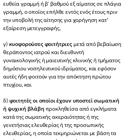
ευθεία γραμμή ή β΄ βαθμού εξ αίματος σε πλάγια
γραμμή, ο οποίος επήλθε εντός ενός έτους πριν
την υποβολή της αίτησης για χορήγηση κατ’
εξαίρεση μετεγγραφής,
γ)
κυοφορούσες φοιτήτριες
μετά από βεβαίωση
θεράποντος ιατρού και διευθυντή
γυναικολογικής ή μαιευτικής κλινικής ή τμήματος
δημόσιου νοσηλευτικού ιδρύματος, και εφόσον
αυτές ήδη φοιτούν για την απόκτηση πρώτου
πτυχίου, και
δ)
φοιτητές οι οποίοι έχουν υποστεί σωματική
ή ψυχική βλάβη
προκληθείσα από εγκλήματα
κατά της σωματικής ακεραιότητας ή της
γενετήσιας ελευθερίας ή της προσωπικής
ελευθερίας, η οποία τεκμηριώνεται με βάση τα