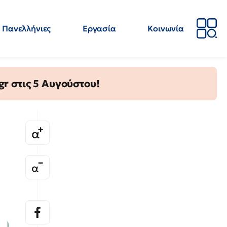
Πανελλήνιες
Εργασία
Κοινωνία
Απόψεις
Επιστήμη
Επιμόρφωση
ΕΛΜΕ
gr στις 5 Αυγούστου!