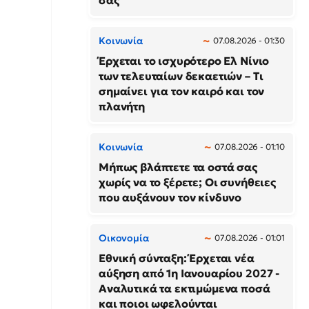
σας
Κοινωνία
07.08.2026 - 01:30
Έρχεται το ισχυρότερο Ελ Νίνιο
των τελευταίων δεκαετιών – Τι
σημαίνει για τον καιρό και τον
πλανήτη
Κοινωνία
07.08.2026 - 01:10
Μήπως βλάπτετε τα οστά σας
χωρίς να το ξέρετε; Οι συνήθειες
που αυξάνουν τον κίνδυνο
Οικονομία
07.08.2026 - 01:01
Εθνική σύνταξη: Έρχεται νέα
αύξηση από 1η Ιανουαρίου 2027 -
Αναλυτικά τα εκτιμώμενα ποσά
και ποιοι ωφελούνται