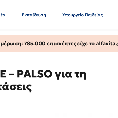
Νέα
Εκπαίδευση
Υπουργείο Παιδείας
 Εκπαιδευτικών
Μεταπτυχιακά
Πολιτική
Κόσμος
- Απαντήσεις
έρωση: 785.000 επισκέπτες είχε το alfavita.
 – PALSO για τη
τάσεις