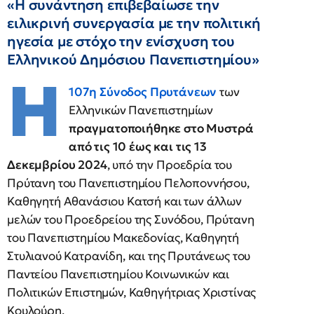
«Η συνάντηση επιβεβαίωσε την
ειλικρινή συνεργασία με την πολιτική
ηγεσία με στόχο την ενίσχυση του
Ελληνικού Δημόσιου Πανεπιστημίου»
Η
107η Σύνοδος Πρυτάνεων
των
Ελληνικών Πανεπιστημίων
πραγματοποιήθηκε στο Μυστρά
από τις 10 έως και τις 13
Δεκεμβρίου 2024
, υπό την Προεδρία του
Πρύτανη του Πανεπιστημίου Πελοποννήσου,
Καθηγητή Αθανάσιου Κατσή και των άλλων
μελών του Προεδρείου της Συνόδου, Πρύτανη
του Πανεπιστημίου Μακεδονίας, Καθηγητή
Στυλιανού Κατρανίδη, και της Πρυτάνεως του
Παντείου Πανεπιστημίου Κοινωνικών και
Πολιτικών Επιστημών, Καθηγήτριας Χριστίνας
Κουλούρη.