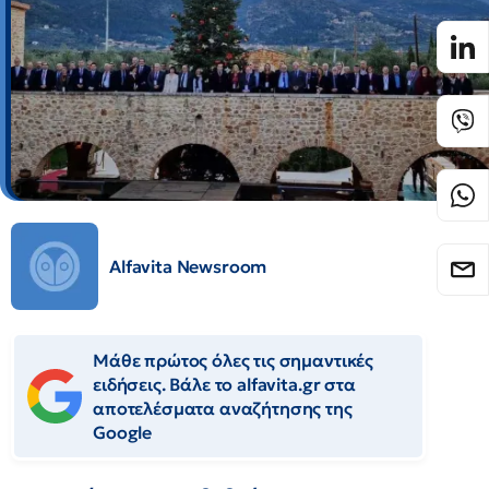
Alfavita Newsroom
Μάθε πρώτος όλες τις σημαντικές
ειδήσεις. Βάλε το alfavita.gr στα
αποτελέσματα αναζήτησης της
Google