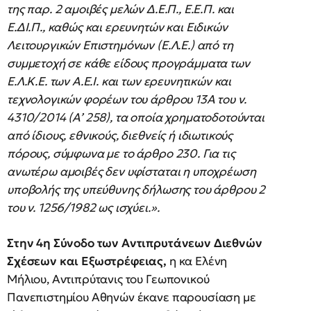
της παρ. 2 αμοιβές μελών Δ.Ε.Π., Ε.Ε.Π. και
Ε.ΔΙ.Π., καθώς και ερευνητών και Ειδικών
Λειτουργικών Επιστημόνων (Ε.Λ.Ε.) από τη
συμμετοχή σε κάθε είδους προγράμματα των
Ε.Λ.Κ.Ε. των Α.Ε.Ι. και των ερευνητικών και
τεχνολογικών φορέων του άρθρου 13Α του ν.
4310/2014 (Α’ 258), τα οποία χρηματοδοτούνται
από ίδιους, εθνικούς, διεθνείς ή ιδιωτικούς
πόρους, σύμφωνα με το άρθρο 230. Για τις
ανωτέρω αμοιβές δεν υφίσταται η υποχρέωση
υποβολής της υπεύθυνης δήλωσης του άρθρου 2
του ν. 1256/1982 ως ισχύει.».
Στην 4η Σύνοδο των Αντιπρυτάνεων Διεθνών
Σχέσεων και Εξωστρέφειας,
η κα Ελένη
Μήλιου, Αντιπρύτανις του Γεωπονικού
Πανεπιστημίου Αθηνών έκανε παρουσίαση με