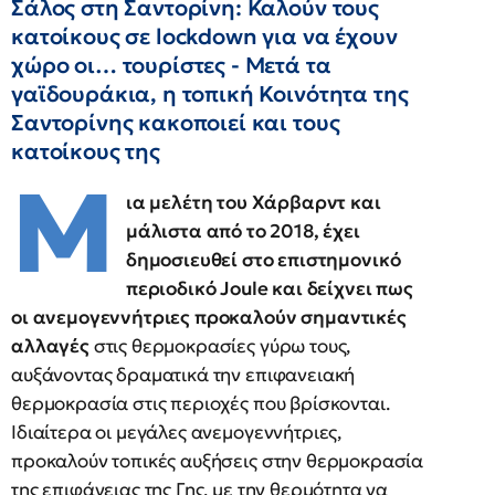
Σάλος στη Σαντορίνη: Καλούν τους
κατοίκους σε lockdown για να έχουν
χώρο οι… τουρίστες - Μετά τα
γαϊδουράκια, η τοπική Κοινότητα της
Σαντορίνης κακοποιεί και τους
κατοίκους της
Μ
ια μελέτη του Χάρβαρντ και
μάλιστα από το 2018, έχει
δημοσιευθεί στο επιστημονικό
περιοδικό Joule και δείχνει πως
οι ανεμογεννήτριες προκαλούν σημαντικές
αλλαγές
στις θερμοκρασίες γύρω τους,
αυξάνοντας δραματικά την επιφανειακή
θερμοκρασία στις περιοχές που βρίσκονται.
Ιδιαίτερα οι μεγάλες ανεμογεννήτριες,
προκαλούν τοπικές αυξήσεις στην θερμοκρασία
της επιφάνειας της Γης, με την θερμότητα να