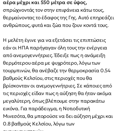
αέρα μέχρι και 550 μέτρα σε ύψος,
σπρώχνοντάς τον στην επιφάνεια κάτω τους,
θερμαίνοντας το έδαφος της Γης. Αυτό επηρεάζει
ανθρώπους, φυτά και ζώα που ζουν κοντά τους.
Η μελέτη έγινε για να εξετάσει τις επιπτώσεις
εάν οι ΗΠΑ παρήγαγαν όλη τους την ενέργεια
από ανεμογεννήτριες. Έδειξε πως η ανάμειξη
θερμότερου αέρα με ψυχρότερο, λόγω των
τουρμπινών, θα ανέβαζε την θερμοκρασία 0.54
βαθμούς Κελσίου, στις περιοχές που θα
βρίσκονταν οι ανεμογεννήτριες. Σε κάποιες από
τις περιοχές είδαν πως η αύξηση θα ήταν ακόμα
μεγαλύτερη, όπως βλέπουμε στην παρακάτω
εικόνα. Για παράδειγμα, η Νοτιοδυτική
Μινεσότα, θα μπορούσε να δει αύξηση μέχρι και
0.8 βαθμούς Κελσίου, λόγω των