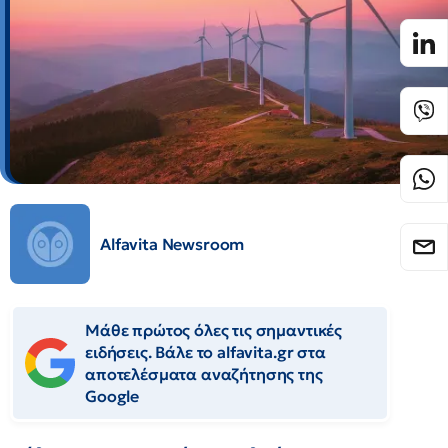
Alfavita Newsroom
Μάθε πρώτος όλες τις σημαντικές
ειδήσεις. Βάλε το alfavita.gr στα
αποτελέσματα αναζήτησης της
Google