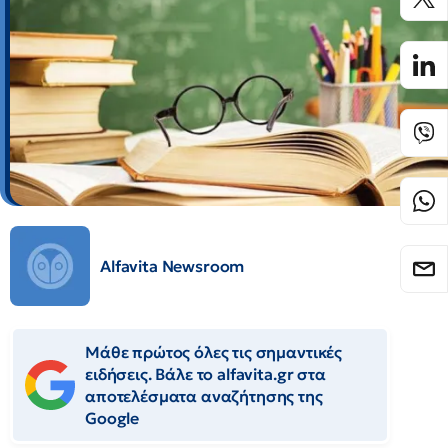
Alfavita Newsroom
Μάθε πρώτος όλες τις σημαντικές
ειδήσεις. Βάλε το alfavita.gr στα
αποτελέσματα αναζήτησης της
Google