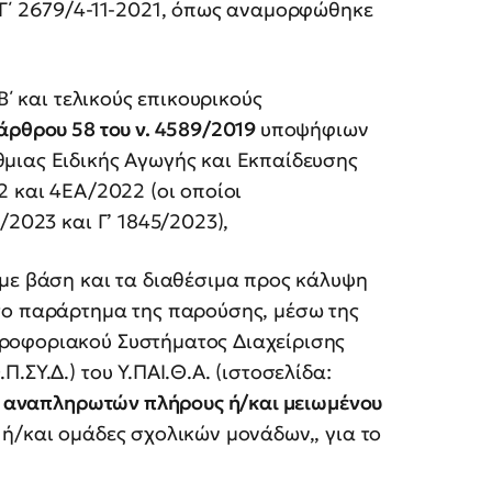
 Γ΄ 2679/4-11-2021, όπως αναμορφώθηκε
Β΄ και τελικούς επικουρικούς
άρθρου 58 του ν. 4589/2019
υποψήφιων
μιας Ειδικής Αγωγής και Εκπαίδευσης
2 και 4ΕΑ/2022 (οι οποίοι
/2023 και Γ’ 1845/2023),
 με βάση και τα διαθέσιμα προς κάλυψη
το παράρτημα της παρούσης, μέσω της
ροφοριακού Συστήματος Διαχείρισης
.ΣΥ.Δ.) του Υ.ΠΑΙ.Θ.Α. (ιστοσελίδα:
 αναπληρωτών πλήρους ή/και μειωμένου
ή/και ομάδες σχολικών μονάδων,, για το