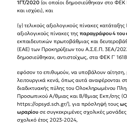
1ΓΤ/2020
(οι οποίοι δημοσιεύθηκαν στο ΦΕΚ
και ισχύει), και
(γ) τελικούς αξιολογικούς πίνακες κατάταξης 
αξιολογικούς πίνακες της
παραγράφου 4 του 
εκπαιδευτικών πρωτοβάθμιας και δευτεροβάθ
(ΕΑΕ) των Προκηρύξεων του Α.Σ.Ε.Π. 3ΕΑ/202
δημοσιεύθηκαν, αντιστοίχως, στα ΦΕΚ Γ΄ 1618
εφόσον το επιθυμούν, να υποβάλουν αίτηση,
λειτουργικά κενά, όπως αυτά αναφέρονται σ
διαδικτυακής πύλης του Ολοκληρωμένου Πλη
Προσωπικού Α/θμιας και Β/θμιας Εκπ/σης (Ο.Π
https://opsyd.sch.gr/), για πρόσληψή τους
ως
ωραρίου
σε συγκεκριμένες σχολικές μονάδες 
σχολικό έτος 2023-2024,