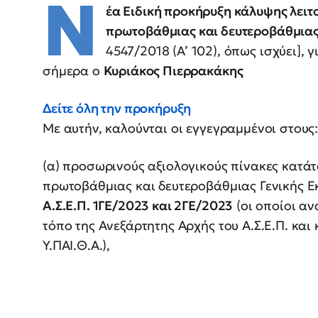
Ν
έα Ειδική προκήρυξη κάλυψης λειτ
πρωτοβάθμιας και δευτεροβάθμιας
4547/2018 (Α’ 102), όπως ισχύει],
σήμερα ο
Κυριάκος Πιερρακάκης
Δείτε όλη την προκήρυξη
Με αυτήν, καλούνται οι εγγεγραμμένοι στους
(α) προσωρινούς αξιολογικούς πίνακες κατά
πρωτοβάθμιας και δευτεροβάθμιας Γενικής Ε
Α.Σ.Ε.Π. 1ΓΕ/2023 και 2ΓΕ/2023
(οι οποίοι α
τόπο της Ανεξάρτητης Αρχής του Α.Σ.Ε.Π. κα
Υ.ΠΑΙ.Θ.Α.),