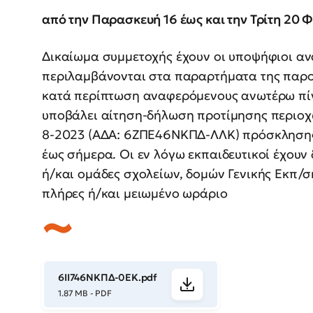
από την Παρασκευή 16 έως και την Τρίτη 20 
Δικαίωμα συμμετοχής έχουν οι υποψήφιοι α
περιλαμβάνονται στα παραρτήματα της παρού
κατά περίπτωση αναφερόμενους ανωτέρω πίνα
υποβάλει αίτηση-δήλωση προτίμησης περιοχώ
8-2023 (ΑΔΑ: 6ΖΠΕ46ΝΚΠΔ-ΛΛΚ) πρόσκλησης1
έως σήμερα. Οι εν λόγω εκπαιδευτικοί έχου
ή/και ομάδες σχολείων, δομών Γενικής Εκπ/σ
πλήρες ή/και μειωμένο ωράριο
6ΙΙ746ΝΚΠΔ-0ΕΚ.pdf
1.87 MB - PDF