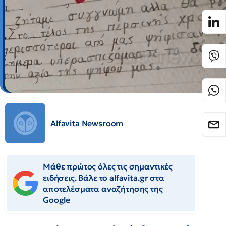
Alfavita Newsroom
Μάθε πρώτος όλες τις σημαντικές
ειδήσεις. Βάλε το alfavita.gr στα
αποτελέσματα αναζήτησης της
Google