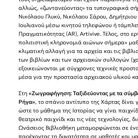
αλλιώς, «ζωντανεύοντας» τα τυπογραφικά σ
Νικόλαου Γλυκύ, Νικόλαου Σάρου, Δημήτριου
Ιουλιανού μέσω κινητού τηλεφώνου ή τάμπλε
Πραγματικότητας (AR), Artivive. Τέλος, στο 
πολιτιστική κληρονομιά αιώνων σήμερα» μαθα
κλιματική αλλαγή για τα αρχεία και τις βιβλ
των βιβλίων και των αρχειακών συλλογών (χα
εξοικειώνονται με σύγχρονες τεχνικές προσ
μέσα για την προστασία αρχειακού υλικού κα
Στη
«Ζωγραφήγηση: Ταξιδεύοντας με τα σύμβο
Ρήγα»
, το σπάνιο αντίτυπο της Χάρτας δίνει
ώστε το μάθημα της Ιστορίας να γίνει παιχνί
θεατρικό παιχνίδι και τις νέες τεχνολογίες, δ
Ωνάσειος Βιβλιοθήκη μεταμορφώνεται σε έναν
παρέχοντας τη δυνατότητα σε μαθητές και μ