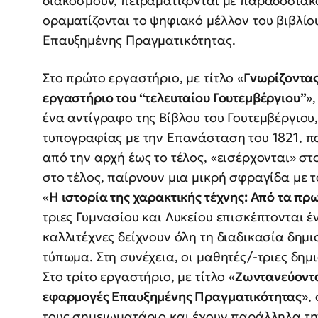
διακοσμούν, πειραματίζονται με παραδοσια
οραματίζονται το ψηφιακό μέλλον του βιβλί
Επαυξημένης Πραγματικότητας.
Στο πρώτο εργαστήριο, με τίτλο «
Γνωρίζοντας
εργαστήριο του “τελευταίου Γουτεμβέργιου”
»
ένα αντίγραφο της Βίβλου του Γουτεμβέργιου,
τυπογραφίας με την Επανάσταση του 1821, π
από την αρχή έως το τέλος, «εισέρχονται» στ
στο τέλος, παίρνουν μια μικρή σφραγίδα με 
«
Η ιστορία της χαρακτικής τέχνης: Από τα π
τριες Γυμνασίου και Λυκείου επισκέπτονται 
καλλιτέχνες δείχνουν όλη τη διαδικασία δημ
τύπωμα. Στη συνέχεια, οι μαθητές/-τριες δημ
Στο τρίτο εργαστήριο, με τίτλο «
Ζωντανεύοντα
εφαρμογές Επαυξημένης Πραγματικότητας
»,
τους σημειωματάριο και έχουν παράλληλα τη