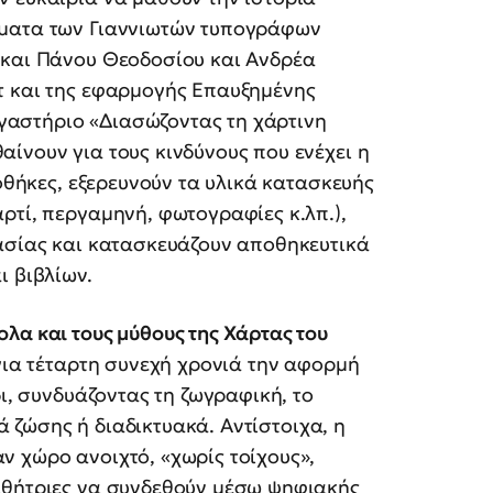
ήματα των Γιαννιωτών τυπογράφων
 και Πάνου Θεοδοσίου και Ανδρέα
τ και της εφαρμογής Επαυξημένης
εργαστήριο «Διασώζοντας τη χάρτινη
ίνουν για τους κινδύνους που ενέχει η
ιοθήκες, εξερευνούν τα υλικά κατασκευής
ρτί, περγαμηνή, φωτογραφίες κ.λπ.),
τασίας και κατασκευάζουν αποθηκευτικά
ι βιβλίων.
λα και τους μύθους της Χάρτας του
 για τέταρτη συνεχή χρονιά την αφορμή
δι, συνδυάζοντας τη ζωγραφική, το
ιά ζώσης ή διαδικτυακά. Αντίστοιχα, η
 χώρο ανοιχτό, «χωρίς τοίχους»,
αθήτριες να συνδεθούν μέσω ψηφιακής