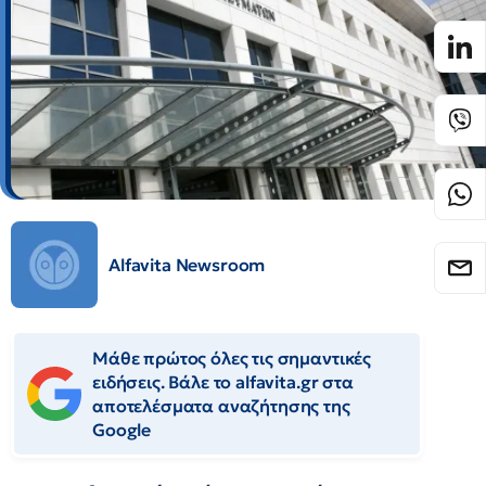
Alfavita Newsroom
Μάθε πρώτος όλες τις σημαντικές
ειδήσεις. Βάλε το alfavita.gr στα
αποτελέσματα αναζήτησης της
Google