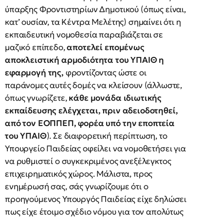
ύπαρξης Φροντιστηρίων Δημοτικού (όπως είναι,
κατ’ ουσίαν, τα Κέντρα Μελέτης) σημαίνει ότι η
εκπαιδευτική νομοθεσία παραβιάζεται σε
μαζικό επίπεδο,
αποτελεί επομένως
αποκλειστική αρμοδιότητα του ΥΠΑΙΘ η
εφαρμογή της,
φροντίζοντας ώστε οι
παράνομες αυτές δομές να κλείσουν (άλλωστε,
όπως γνωρίζετε,
κάθε μονάδα ιδιωτικής
εκπαίδευσης ελέγχεται, πριν αδειοδοτηθεί,
από τον ΕΟΠΠΕΠ, φορέα υπό την εποπτεία
του ΥΠΑΙΘ
). Σε διαφορετική περίπτωση, το
Υπουργείο Παιδείας οφείλει να νομοθετήσει για
να ρυθμιστεί ο συγκεκριμένος ανεξέλεγκτος
επιχειρηματικός χώρος. Μάλιστα, προς
ενημέρωσή σας, σάς γνωρίζουμε ότι ο
προηγούμενος Υπουργός Παιδείας είχε δηλώσει
πως είχε έτοιμο σχέδιο νόμου για τον απολύτως