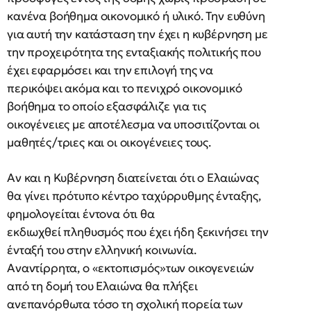
κανένα βοήθημα οικονομικό ή υλικό. Την ευθύνη
για αυτή την κατάσταση την έχει η κυβέρνηση με
την προχειρότητα της ενταξιακής πολιτικής που
έχει εφαρμόσει και την επιλογή της να
περικόψει ακόμα και το πενιχρό οικονομικό
βοήθημα το οποίο εξασφάλιζε για τις
οικογένειες με αποτέλεσμα να υποσιτίζονται οι
μαθητές/τριες και οι οικογένειες τους.
Αν και η Κυβέρνηση διατείνεται ότι ο Ελαιώνας
θα γίνει πρότυπο κέντρο ταχύρρυθμης ένταξης,
φημολογείται έντονα ότι θα
εκδιωχθεί πληθυσμός που έχει ήδη ξεκινήσει την
ένταξή του στην ελληνική κοινωνία.
Αναντίρρητα, ο «εκτοπισμός»των οικογενειών
από τη δομή του Ελαιώνα θα πλήξει
ανεπανόρθωτα τόσο τη σχολική πορεία των