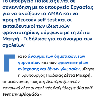
Το υπουργείο Παιδείας είναι σε
συνεννόηση με το υπουργείο Εργασίας
για να ανοίξουν τα ΑΜΚΑ και να
προμηθευτούν self test και οι
εκπαιδευτικοί των ιδιωτικών
φροντιστηρίων, σύμφωνα με τη Ζέττα
Μακρή - Τι δήλωσε για το άνοιγμα των
σχολείων
Γ
ια το
άνοιγμα των δημοτικών, των
γυμνασίων
και των
φροντιστηρίων
ενίσχυσης και ξένων γλωσσών,
μίλησε
η υφυπουργός Παιδείας
Ζέττα Μακρή,
σημειώνοντας πως
«τη Δευτέρα ξεκινούν
κανονικά όλες οι σχολικές βαθμίδες με
δύο self
test την εβδομάδα
».