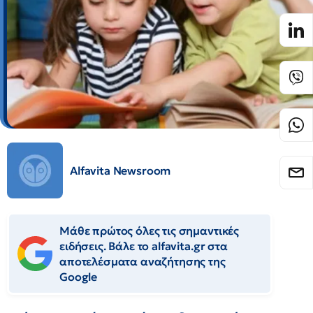
Alfavita Newsroom
Μάθε πρώτος όλες τις σημαντικές
ειδήσεις. Βάλε το alfavita.gr στα
αποτελέσματα αναζήτησης της
Google