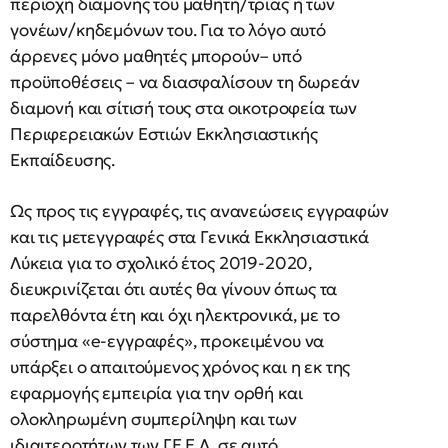
περιοχή διαμονής του μαθητή/τριας ή των
γονέων/κηδεμόνων του. Για το λόγο αυτό
άρρενες μόνο μαθητές μπορούν– υπό
προϋποθέσεις – να διασφαλίσουν τη δωρεάν
διαμονή και σίτισή τους στα οικοτροφεία των
Περιφερειακών Εστιών Εκκλησιαστικής
Εκπαίδευσης.
Ως προς τις εγγραφές, τις ανανεώσεις εγγραφών
και τις μετεγγραφές στα Γενικά Εκκλησιαστικά
Λύκεια για το σχολικό έτος 2019-2020,
διευκρινίζεται ότι αυτές θα γίνουν όπως τα
παρελθόντα έτη και όχι ηλεκτρονικά, με το
σύστημα «e-εγγραφές», προκειμένου να
υπάρξει ο απαιτούμενος χρόνος και η εκ της
εφαρμογής εμπειρία για την ορθή και
ολοκληρωμένη συμπερίληψη και των
ιδιαιτεροτήτων των ΓΕ.Ε.Λ. σε αυτό.