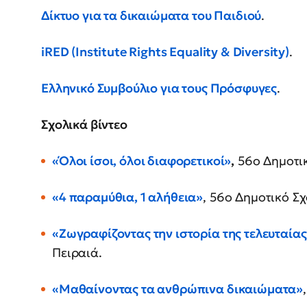
Δίκτυο για τα δικαιώματα του Παιδιού
.
iRED (Institute Rights Equality & Diversity)
.
Ελληνικό Συμβούλιο για τους Πρόσφυγες
.
Σχολικά βίντεο
«Όλοι ίσοι, όλοι διαφορετικοί»
,
56ο Δημοτικ
«4 παραμύθια, 1 αλήθεια»
, 56ο Δημοτικό Σχ
«Ζωγραφίζοντας την ιστορία της τελευταία
Πειραιά.
«Μαθαίνοντας τα ανθρώπινα δικαιώματα»