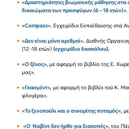
«Δραστηριότητες βιωματικής μάθησης στα 
δικαιώματα των προσφύγων (6 – 18 ετών)»
.
«Compass»
. Εγχειρίδιο Εκπαίδευσης στα 
«Δεν είναι μόνο αριθμοί»
. Διεθνής Οργανι
(12 -18 ετών)
(
εγχειρίδιο δασκάλου
).
«Ο ξένος»
, με αφορμή το βιβλίο της Ε. Χωρ
μας».
«Γκασμέντ»
, με αφορμή το βιβλίο τού Κ. Μο
φλογέρα».
«Το ξενοπούλι και ο συνορίτης ποταμός»
, μ
«Ο Ναβίντ δεν ήρθε για διακοπές»
, του Π