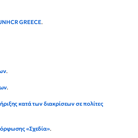
– UNHCR GREECE
.
ων
.
έων
.
ήριξης κατά των διακρίσεων σε πολίτες
ιμόρφωσης «Σχεδία»
.