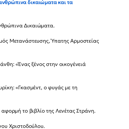
ανθρώπινα δικαιώματα και τα
Ανθρώπινα Δικαιώματα.
σμός Μετανάστευσης, Ύπατης Αρμοστείας
εάνθη: «Ένας ξένος στην οικογένειά
υρίκη: «Γκασμέντ, ο φυγάς με τη
ε αφορμή το βιβλίο της Λενέτας Στράνη.
άνου Χριστοδούλου.