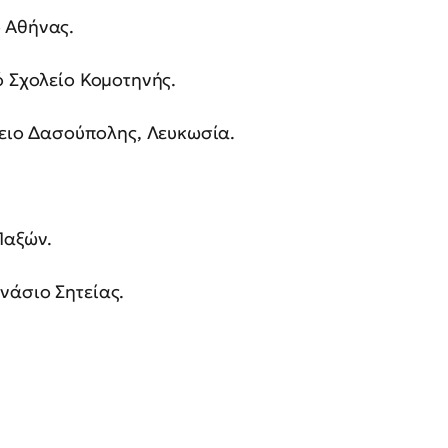
ο Αθήνας.
ό Σχολείο Κομοτηνής.
κειο Δασούπολης, Λευκωσία.
Παξών.
μνάσιο Σητείας.