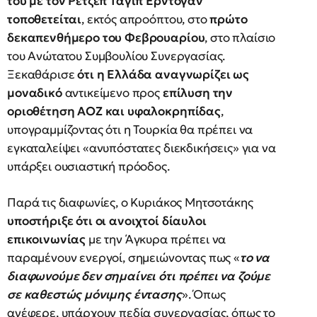
του με τον Ρετζέπ
Ταγίπ Ερντογάν
τοποθετείται
, εκτός απροόπτου, στο
πρώτο
δεκαπενθήμερο του Φεβρουαρίου
, στο πλαίσιο
του Ανώτατου Συμβουλίου Συνεργασίας.
Ξεκαθάρισε
ότι η Ελλάδα αναγνωρίζει ως
μοναδικό
αντικείμενο προς
επίλυση την
οριοθέτηση ΑΟΖ και υφαλοκρηπίδας
,
υπογραμμίζοντας ότι η Τουρκία θα πρέπει να
εγκαταλείψει «ανυπόστατες διεκδικήσεις» για να
υπάρξει ουσιαστική πρόοδος.
Παρά τις διαφωνίες, ο Κυριάκος Μητσοτάκης
υποστήριξε ότι οι ανοιχτοί δίαυλοι
επικοινωνίας
με την Άγκυρα πρέπει να
παραμένουν ενεργοί, σημειώνοντας πως «
το να
διαφωνούμε δεν σημαίνει ότι πρέπει να ζούμε
σε καθεστώς μόνιμης έντασης
». Όπως
ανέφερε, υπάρχουν πεδία συνεργασίας, όπως το