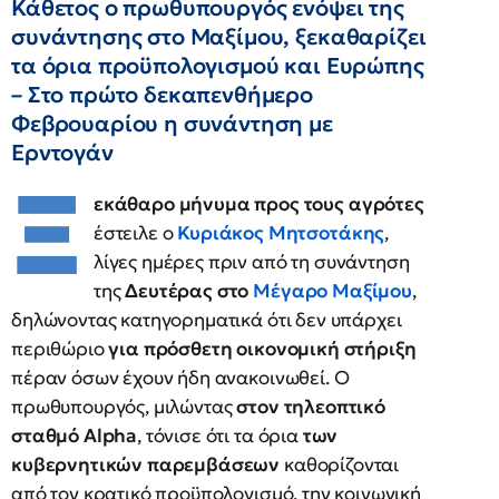
Κάθετος ο πρωθυπουργός ενόψει της
συνάντησης στο Μαξίμου, ξεκαθαρίζει
τα όρια προϋπολογισμού και Ευρώπης
– Στο πρώτο δεκαπενθήμερο
Φεβρουαρίου η συνάντηση με
Ερντογάν
Ξ
εκάθαρο μήνυμα προς τους αγρότες
έστειλε ο
Κυριάκος Μητσοτάκης
,
λίγες ημέρες πριν από τη συνάντηση
της
Δευτέρας στο
Μέγαρο Μαξίμου
,
δηλώνοντας κατηγορηματικά ότι δεν υπάρχει
περιθώριο
για πρόσθετη οικονομική στήριξη
πέραν όσων έχουν ήδη ανακοινωθεί. Ο
πρωθυπουργός, μιλώντας
στον τηλεοπτικό
σταθμό
Alpha
, τόνισε ότι τα όρια
των
κυβερνητικών παρεμβάσεων
καθορίζονται
από τον κρατικό προϋπολογισμό, την κοινωνική