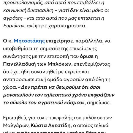
προϋπολογισμός, από αυτά που επιβάλλει η
κοινωνική δικαιοσύνη – γιατί δεν είναι μόνο οι
αγρότες – και από αυτά που μας επιτρέπει η
Ευρώπη»,
ανέφερε χαρακτηριστικά.
Ο κ.
Μητσοτάκης
επιχείρησε
, παράλληλα, να
υποβαθμίσει τη σημασία της επικείμενης
συνάντησης με την επιτροπή που
όρισε η
Πανελλαδική των Μπλόκων
, υπενθυμίζοντας
ότι έχει ήδη συναντηθεί με ευρεία και
αντιπροσωπευτική ομάδα αγροτών από όλη τη
χώρα. «
Δεν πρέπει να θεωρούμε ότι όσοι
μονοπωλούν τον τηλεοπτικό χρόνο εκφράζουν
το σύνολο του αγροτικού κόσμου
», σημείωσε.
Ερωτηθείς για τον επικεφαλής του μπλόκου των
Μαλγάρων,
Κώστα Ανεστίδη
, ο οποίος τελικά