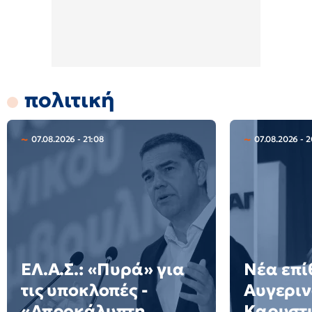
πολιτική
07.08.2026 - 21:08
07.08.2026 - 
ΕΛ.Α.Σ.: «Πυρά» για
Νέα επί
τις υποκλοπές -
Αυγεριν
«Απροκάλυπτη
Καρυστι