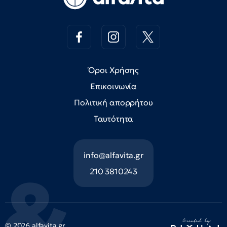
Όροι Χρήσης
Επικοινωνία
Πολιτική απορρήτου
Ταυτότητα
info@alfavita.gr
210 3810243
© 2026 alfavita.gr