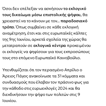
Όσοι δεν επέλεξαν να ασκήσουν
το εκλογικό
τους δικαίωμα μέσω επιστολικής ψήφου,
θα
χρειαστεί να το κάνουν με τον...
παραδοσιακό
τρόπο
. Όπως συμβαίνει σε κάθε εκλογική
αναμέτρηση, έτσι και στις ευρωπαϊκές κάλπες
της 9ης Ιουνίου, αρκετά σχολεία της χώρας θα
μετατραπούν σε
εκλογικά κέντρα
προκειμένου
οι εκλογείς να ψηφίσουν για τους εκπροσώπους
τους στο επόμενο Ευρωπαϊκό Κοινοβούλιο.
Υπενθυμίζεται ότι τον περασμένο Απρίλιο ο
Άρειος Πάγος ανακοίνωσε τα 31 κόμματα και
συνδυασμούς που έλαβαν τον πράσινο φως για
την κάθοδο στις ευρωεκλογές 2024 και θα
διεκδικήσουν την ψήφο των πολιτών στις 9
Ιουνίου.