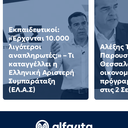
Εκπαιδευτικοί:
«Έρχονται 10.000
λιγότεροι
Αλέξης 
αναπληρωτές;» – Τι
Παρουσι
καταγγέλλει η
Θεσσαλο
Ελληνική Αριστερή
οικονομ
Συμπαράταξη
πρόγρα
(ΕΛ.Α.Σ)
στις 2 