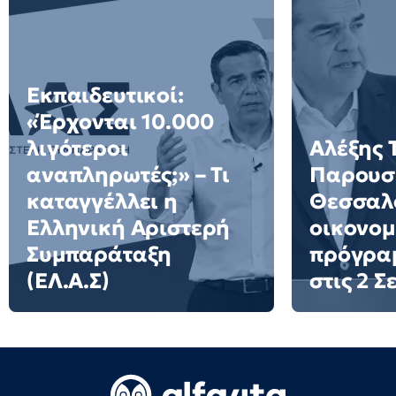
Εκπαιδευτικοί:
«Έρχονται 10.000
λιγότεροι
Αλέξης 
αναπληρωτές;» – Τι
Παρουσι
καταγγέλλει η
Θεσσαλο
Ελληνική Αριστερή
οικονομ
Συμπαράταξη
πρόγρα
(ΕΛ.Α.Σ)
στις 2 